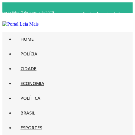
sexta-feira, 7 de agosto de 2026
Contato
Expediente
Anuncie
WhatsApp 92 98482-5498
Rádio Ao Vivo
HOME
POLÍCIA
CIDADE
ECONOMIA
POLÍTICA
BRASIL
ESPORTES