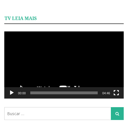
TV LEIA MAIS
Tocador
de
vídeo
00:00
04:46
Busca
Busca
para: