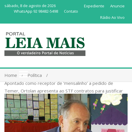
sábado, 8 de agosto de 2026
Expediente
Anuncie
WhatsApp 92 98482-5498
Contato
Rádio Ao Vivo
Home
Política
Apontado como receptor de ‘mensalinho’ a pedido de
Temer, Ortolan apresenta ao STF contratos para justificar
pagamento da JBS