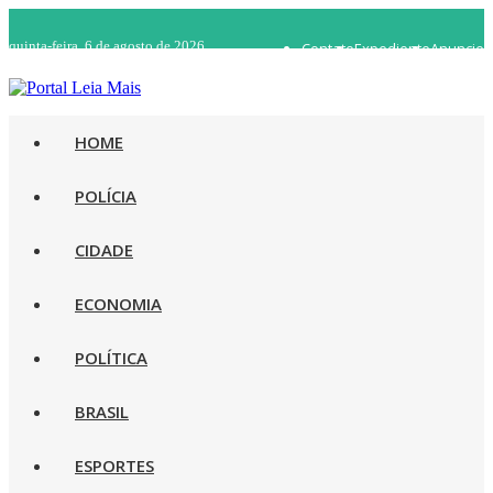
quinta-feira, 6 de agosto de 2026
Contato
Expediente
Anuncie
WhatsApp 92 98482-5498
Rádio Ao Vivo
HOME
POLÍCIA
CIDADE
ECONOMIA
POLÍTICA
BRASIL
ESPORTES