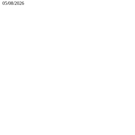
05/08/2026
Copyright © 2021 Portal Leia Mais
Powered by
MixPlano Digital