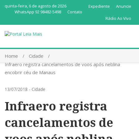
quinta-feira, 6 de agosto de 2026
Expediente
Anuncie
WhatsApp 92 98482-5498
Contato
Rádio Ao Vivo
Home
Cidade
Infraero registra cancelamentos de voos após neblina
encobrir céu de Manaus
13/07/2018
-
Cidade
Infraero registra
cancelamentos de
voos após neblina