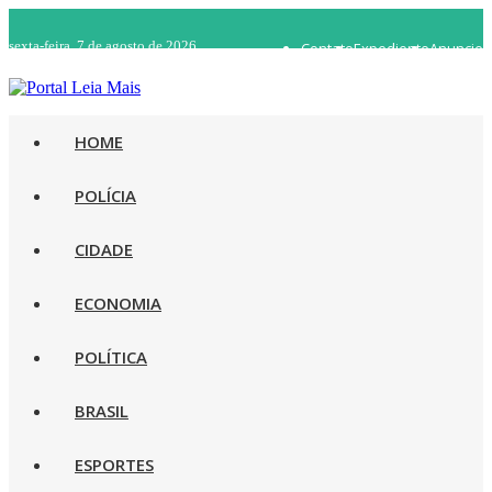
sexta-feira, 7 de agosto de 2026
Contato
Expediente
Anuncie
WhatsApp 92 98482-5498
Rádio Ao Vivo
HOME
POLÍCIA
CIDADE
ECONOMIA
POLÍTICA
BRASIL
ESPORTES