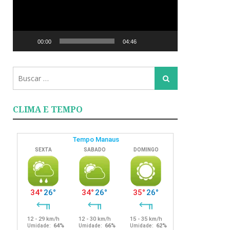
00:00
04:46
Busca
Busca
para:
CLIMA E TEMPO