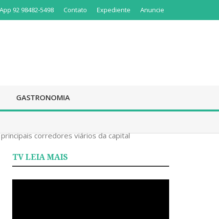
App 92 98482-5498
Contato
Expediente
Anuncie
GASTRONOMIA
rincipais corredores viários da capital
TV LEIA MAIS
Tocador
de
vídeo