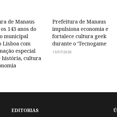
ura de Manaus
Prefeitura de Manaus
 os 143 anos do
impulsiona economia e
o municipal
fortalece cultura geek
o Lisboa com
durante o ‘Tecnogame
mação especial
13/07/2026
 história, cultura
onomia
6
EDITORIAS
Ú