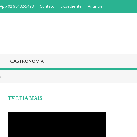
App 92 98482-5498
Contato
Expediente
Anuncie
GASTRONOMIA
a
TV LEIA MAIS
Tocador
de
vídeo