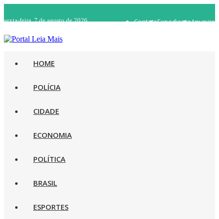
sexta-feira, 7 de agosto de 2026
Contato
Expediente
Anuncie
WhatsApp 92 98482-5498
Rádio Ao Vivo
HOME
POLÍCIA
CIDADE
ECONOMIA
POLÍTICA
BRASIL
ESPORTES