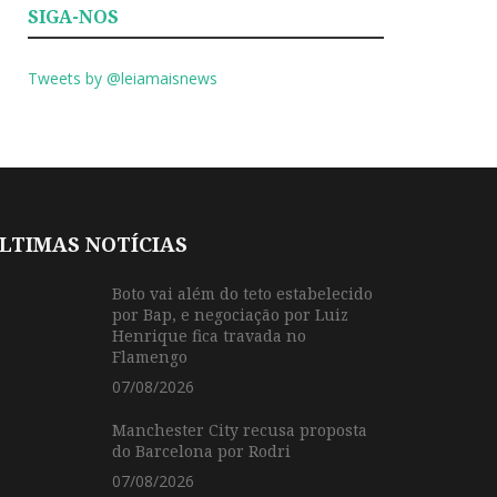
SIGA-NOS
Tweets by @leiamaisnews
LTIMAS NOTÍCIAS
Boto vai além do teto estabelecido
por Bap, e negociação por Luiz
Henrique fica travada no
Flamengo
07/08/2026
Manchester City recusa proposta
do Barcelona por Rodri
07/08/2026