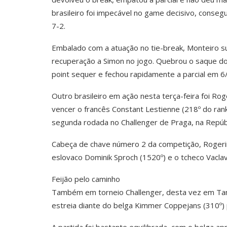
brasileiro foi impecável no game decisivo, conseg
7-2.
Embalado com a atuação no tie-break, Monteiro su
recuperação a Simon no jogo. Quebrou o saque do
point sequer e fechou rapidamente a parcial em 6/
Outro brasileiro em ação nesta terça-feira foi Rog
vencer o francês Constant Lestienne (218º do ranki
segunda rodada no Challenger de Praga, na Repúb
Cabeça de chave número 2 da competição, Rogeri
eslovaco Dominik Sproch (1520º) e o tcheco Vaclav
Feijão pelo caminho
Também em torneio Challenger, desta vez em Tamper
estreia diante do belga Kimmer Coppejans (310º) p