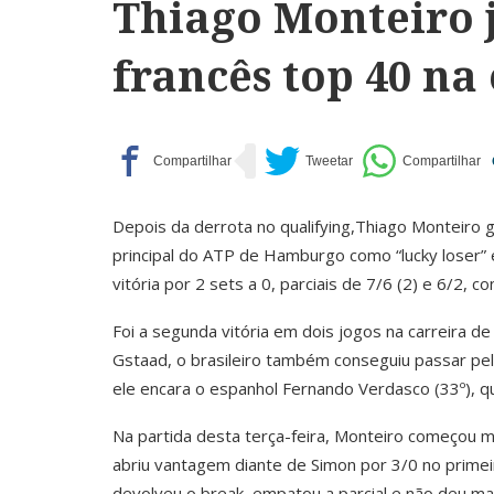
Thiago Monteiro 
francês top 40 n
Depois da derrota no qualifying,Thiago Monteiro
principal do ATP de Hamburgo como “lucky loser”
vitória por 2 sets a 0, parciais de 7/6 (2) e 6/2, 
Foi a segunda vitória em dois jogos na carreira d
Gstaad, o brasileiro também conseguiu passar pe
ele encara o espanhol Fernando Verdasco (33º), q
Na partida desta terça-feira, Monteiro começou 
abriu vantagem diante de Simon por 3/0 no primeir
devolveu o break, empatou a parcial e não deu ma