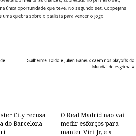
proveitando melhor as chances, sobretudo no primeiro set,
 na única oportunidade que teve. No segundo set, Coppejans
 uma quebra sobre o paulista para vencer o jogo.
 de
Guilherme Toldo e Julien Baneux caem nos playoffs do
Mundial de esgrima
ter City recusa
O Real Madrid não vai
a do Barcelona
medir esforços para
ri
manter Vini Jr, e a