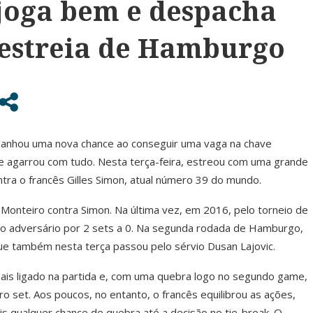
joga bem e despacha
a estreia de Hamburgo
 ganhou uma nova chance ao conseguir uma vaga na chave
 e agarrou com tudo. Nesta terça-feira, estreou com uma grande
contra o francês Gilles Simon, atual número 39 do mundo.
e Monteiro contra Simon. Na última vez, em 2016, pelo torneio de
lo adversário por 2 sets a 0. Na segunda rodada de Hamburgo,
ue também nesta terça passou pelo sérvio Dusan Lajovic.
mais ligado na partida e, com uma quebra logo no segundo game,
o set. Aos poucos, no entanto, o francês equilibrou as ações,
is qualquer chance de quebra até a decisão no tie-break. O