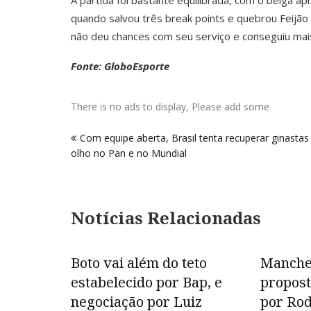
A partida foi bastante equilibrada, com o belga a
quando salvou três break points e quebrou Feijão
não deu chances com seu serviço e conseguiu mais
Fonte: GloboEsporte
There is no ads to display, Please add some
Navegação
Com equipe aberta, Brasil tenta recuperar ginastas
de
olho no Pan e no Mundial
Post
Notícias Relacionadas
Boto vai além do teto
Manches
estabelecido por Bap, e
propost
negociação por Luiz
por Rod