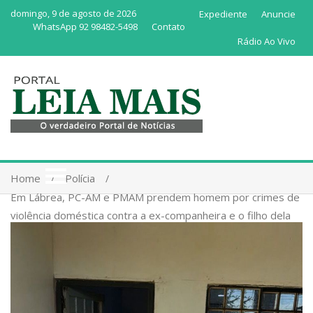
domingo, 9 de agosto de 2026
Expediente
Anuncie
WhatsApp 92 98482-5498
Contato
Rádio Ao Vivo
Home
Polícia
Em Lábrea, PC-AM e PMAM prendem homem por crimes de
violência doméstica contra a ex-companheira e o filho dela