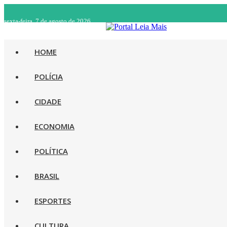
sexta-feira, 7 de agosto de 2026
HOME
POLÍCIA
CIDADE
ECONOMIA
POLÍTICA
BRASIL
ESPORTES
CULTURA