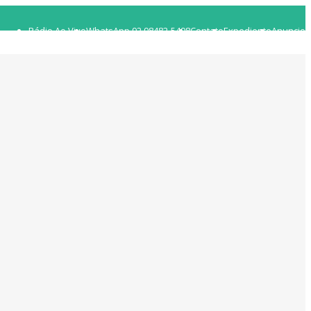
Rádio Ao Vivo
WhatsApp 92 98482-5498
Contato
Expediente
Anuncie