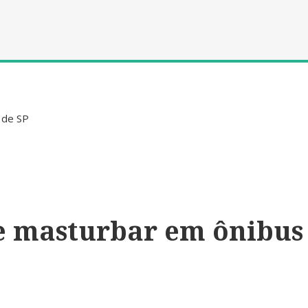
 de SP
 masturbar em ônibus 