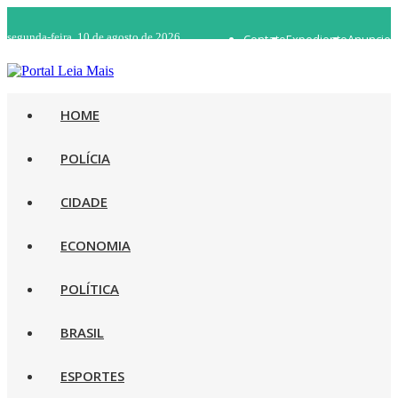
segunda-feira, 10 de agosto de 2026
Contato
Expediente
Anuncie
WhatsApp 92 98482-5498
Rádio Ao Vivo
HOME
POLÍCIA
CIDADE
ECONOMIA
POLÍTICA
BRASIL
ESPORTES