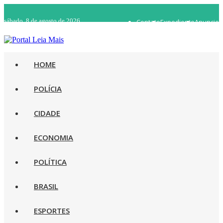
sábado, 8 de agosto de 2026
Contato
Expediente
Anuncie
WhatsApp 92 98482-5498
Rádio Ao Vivo
HOME
POLÍCIA
CIDADE
ECONOMIA
POLÍTICA
BRASIL
ESPORTES