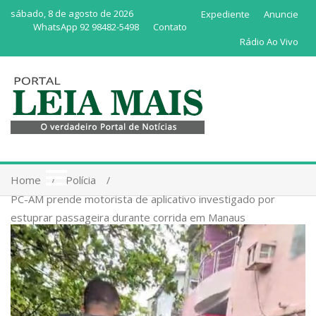
sábado, 8 de agosto de 2026
Expediente
Anuncie
WhatsApp 92 98482-5498
Contato
Rádio Ao Vivo
Home
Polícia
PC-AM prende motorista de aplicativo investigado por
estuprar passageira durante corrida em Manaus