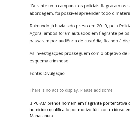
“Durante uma campana, os policiais flagraram os s
abordagem, foi possível apreender todo o materia
Raimundo já havia sido preso em 2019, pela Políc
Agora, ambos foram autuados em flagrante pelos c
passaram por audiência de custódia, ficando à disp
As investigações prosseguem com o objetivo de id
esquema criminoso.
Fonte: Divulgação
There is no ads to display, Please add some
Navegação
PC-AM prende homem em flagrante por tentativa 
de
homicídio qualificado por motivo fútil contra idoso e
Post
Manacapuru