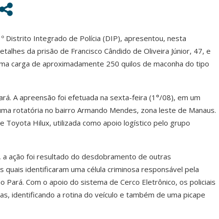
º Distrito Integrado de Polícia (DIP), apresentou, nesta
talhes da prisão de Francisco Cândido de Oliveira Júnior, 47, e
 uma carga de aproximadamente 250 quilos de maconha do tipo
rá. A apreensão foi efetuada na sexta-feira (1°/08), em um
uma rotatória no bairro Armando Mendes, zona leste de Manaus.
 Toyota Hilux, utilizada como apoio logístico pelo grupo
P, a ação foi resultado do desdobramento de outras
s quais identificaram uma célula criminosa responsável pela
o Pará. Com o apoio do sistema de Cerco Eletrônico, os policiais
as, identificando a rotina do veículo e também de uma picape