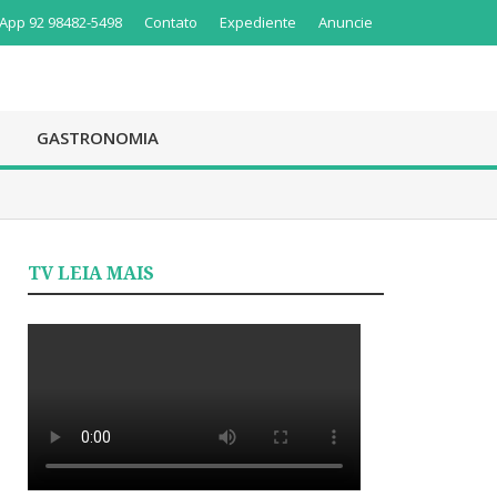
App 92 98482-5498
Contato
Expediente
Anuncie
GASTRONOMIA
TV LEIA MAIS