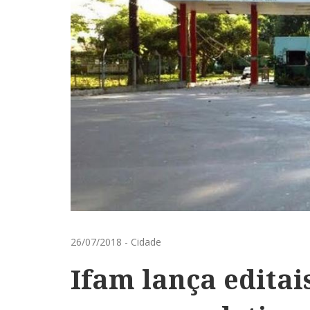
26/07/2018
-
Cidade
Ifam lança editai