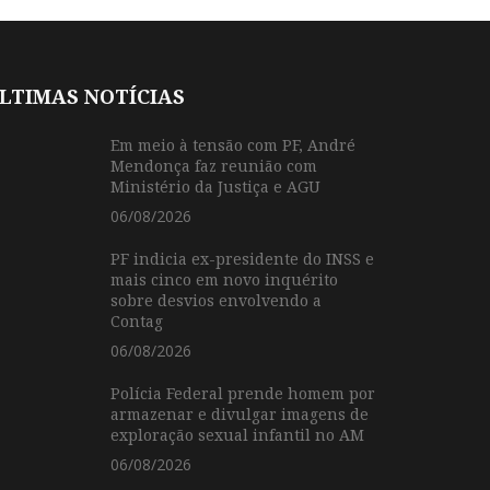
LTIMAS NOTÍCIAS
Em meio à tensão com PF, André
Mendonça faz reunião com
Ministério da Justiça e AGU
06/08/2026
PF indicia ex-presidente do INSS e
mais cinco em novo inquérito
sobre desvios envolvendo a
Contag
06/08/2026
Polícia Federal prende homem por
armazenar e divulgar imagens de
exploração sexual infantil no AM
06/08/2026