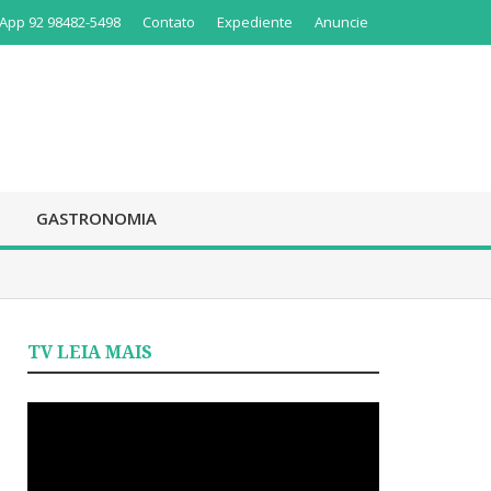
App 92 98482-5498
Contato
Expediente
Anuncie
GASTRONOMIA
TV LEIA MAIS
Tocador
de
vídeo