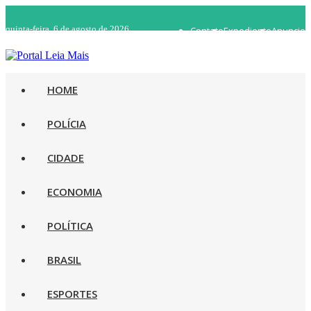
quinta-feira, 6 de agosto de 2026
Contato
Expediente
Anuncie
WhatsApp 92 98482-5498
Rádio Ao Vivo
HOME
POLÍCIA
CIDADE
ECONOMIA
POLÍTICA
BRASIL
ESPORTES