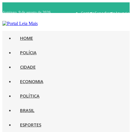
domingo, 9 de agosto de 2026
Contato
Expediente
Anuncie
WhatsApp 92 98482-5498
Rádio Ao Vivo
HOME
POLÍCIA
CIDADE
ECONOMIA
POLÍTICA
BRASIL
ESPORTES