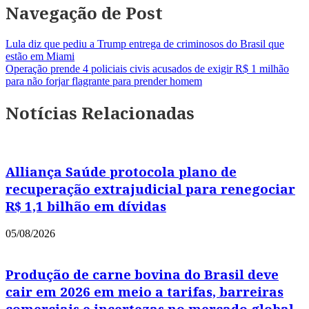
Navegação de Post
Lula diz que pediu a Trump entrega de criminosos do Brasil que
estão em Miami
Operação prende 4 policiais civis acusados de exigir R$ 1 milhão
para não forjar flagrante para prender homem
Notícias Relacionadas
Alliança Saúde protocola plano de
recuperação extrajudicial para renegociar
R$ 1,1 bilhão em dívidas
05/08/2026
Produção de carne bovina do Brasil deve
cair em 2026 em meio a tarifas, barreiras
comerciais e incertezas no mercado global