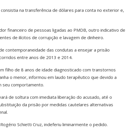
consistia na transferência de dólares para conta no exterior e,
or financeiro de pessoas ligadas ao PMDB, outro indicativo de
ntes de ilícitos de corrupção e lavagem de dinheiro.
 de contemporaneidade das condutas a ensejar a prisão
corridos entre anos de 2013 e 2014.
um filho de 8 anos de idade diagnosticado com transtornos
panha o menor, informou em laudo terapêutico que devido a
 em seu comportamento.
vará de soltura com imediata liberação do acusado, até o
ubstituição da prisão por medidas cautelares alternativas
nal.
o Rogério Schietti Cruz, indeferiu liminarmente o pedido.