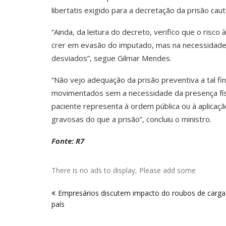
libertatis exigido para a decretação da prisão caut
“Ainda, da leitura do decreto, verifico que o risco
crer em evasão do imputado, mas na necessidade
desviados”, segue Gilmar Mendes.
“Não vejo adequação da prisão preventiva a tal f
movimentados sem a necessidade da presença físi
paciente representa à ordem pública ou à aplicaç
gravosas do que a prisão”, concluiu o ministro.
Fonte: R7
There is no ads to display, Please add some
Navegação
Empresários discutem impacto do roubos de carga
de
país
Post