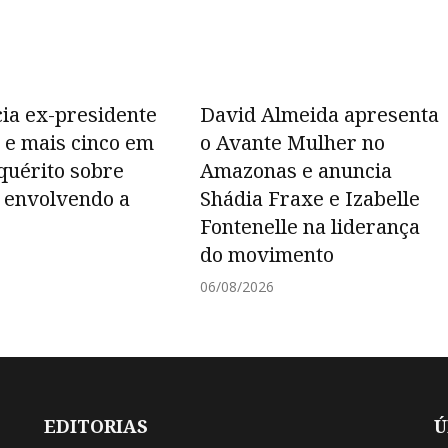
cia ex-presidente
David Almeida apresenta
 e mais cinco em
o Avante Mulher no
quérito sobre
Amazonas e anuncia
 envolvendo a
Shádia Fraxe e Izabelle
Fontenelle na liderança
do movimento
6
06/08/2026
EDITORIAS
Ú