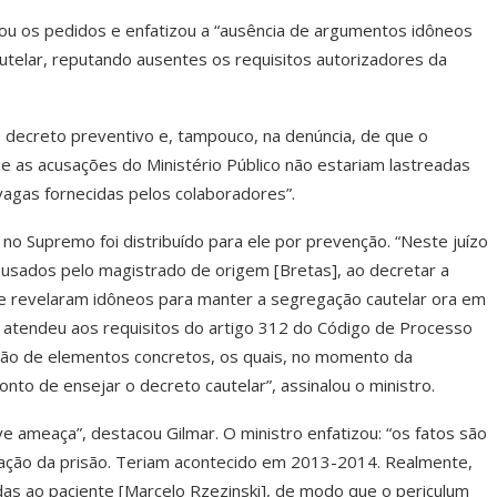
rou os pedidos e enfatizou a “ausência de argumentos idôneos
telar, reputando ausentes os requisitos autorizadores da
 decreto preventivo e, tampouco, na denúncia, de que o
ue as acusações do Ministério Público não estariam lastreadas
agas fornecidas pelos colaboradores”.
o Supremo foi distribuído para ele por prevenção. “Neste juízo
 usados pelo magistrado de origem [Bretas], ao decretar a
se revelaram idôneos para manter a segregação cautelar ora em
ão atendeu aos requisitos do artigo 312 do Código de Processo
ação de elementos concretos, os quais, no momento da
to de ensejar o decreto cautelar”, assinalou o ministro.
e ameaça”, destacou Gilmar. O ministro enfatizou: “os fatos são
ação da prisão. Teriam acontecido em 2013-2014. Realmente,
as ao paciente [Marcelo Rzezinski], de modo que o periculum