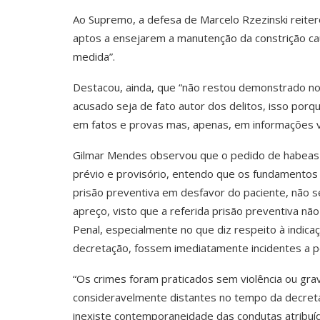
Ao Supremo, a defesa de Marcelo Rzezinski reite
aptos a ensejarem a manutenção da constrição cau
medida”.
Destacou, ainda, que “não restou demonstrado no
acusado seja de fato autor dos delitos, isso porq
em fatos e provas mas, apenas, em informações v
Gilmar Mendes observou que o pedido de habeas n
prévio e provisório, entendo que os fundamentos
prisão preventiva em desfavor do paciente, não 
apreço, visto que a referida prisão preventiva n
Penal, especialmente no que diz respeito à indic
decretação, fossem imediatamente incidentes a pon
“Os crimes foram praticados sem violência ou grav
consideravelmente distantes no tempo da decret
inexiste contemporaneidade das condutas atribuíd