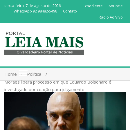
sexta-feira, 7 de agosto de 2026
Expediente
Anuncie
WhatsApp 92 98482-5498
Contato
Rádio Ao Vivo
Home
Política
Moraes libera processo em que Eduardo Bolsonaro é
investigado por coação para julgamento