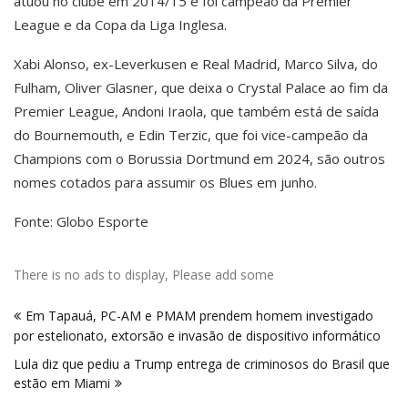
atuou no clube em 2014/15 e foi campeão da Premier
League e da Copa da Liga Inglesa.
Xabi Alonso, ex-Leverkusen e Real Madrid, Marco Silva, do
Fulham, Oliver Glasner, que deixa o Crystal Palace ao fim da
Premier League, Andoni Iraola, que também está de saída
do Bournemouth, e Edin Terzic, que foi vice-campeão da
Champions com o Borussia Dortmund em 2024, são outros
nomes cotados para assumir os Blues em junho.
Fonte: Globo Esporte
There is no ads to display, Please add some
Navegação
Em Tapauá, PC-AM e PMAM prendem homem investigado
de
por estelionato, extorsão e invasão de dispositivo informático
Post
Lula diz que pediu a Trump entrega de criminosos do Brasil que
estão em Miami