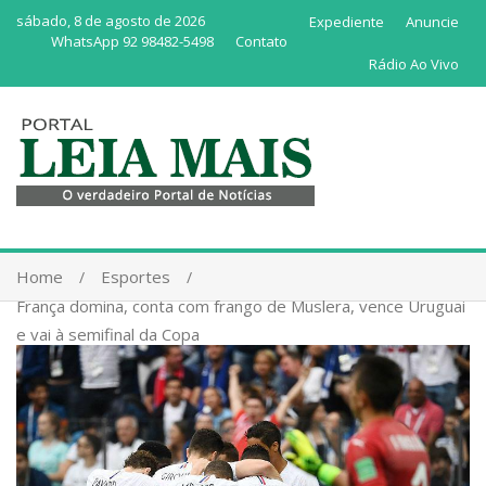
sábado, 8 de agosto de 2026
Expediente
Anuncie
WhatsApp 92 98482-5498
Contato
Rádio Ao Vivo
Home
Esportes
França domina, conta com frango de Muslera, vence Uruguai
e vai à semifinal da Copa