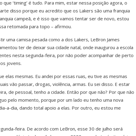
 que ‘timing’ é tudo. Para mim, estar nessa posição agora, o
parte disso porque eu acredito que os Lakers são uma franquia
anquia campeã, e é isso que vamos tentar ser de novo, estou
dessa retomada para topo – afirmou.
stir uma camisa pesada como a dos Lakers, LeBron James
mentou ter de deixar sua cidade natal, onde inaugurou a escola
arentes nesta segunda-feira, por não poder acompanhar de perto
os jovens.
que elas mesmas. Eu andei por essas ruas, eu tive as mesmas
ais vão passar, drogas, violência, armas. Eu sei disso. E estar
ira, de pessoal, tenho a cidade. Então por que não? Por que não
íguo pelo momento, porque por um lado eu tenho uma nova
ia-a-dia, dando total apoio a elas. Por outro, eu estou me
egunda-feira. De acordo com LeBron, esse 30 de julho será