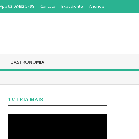
App 92 98482-5498
Contato
Expediente
Anuncie
GASTRONOMIA
TV LEIA MAIS
Tocador
de
vídeo