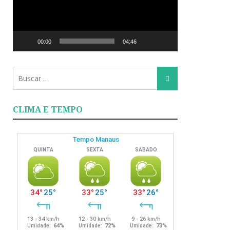
00:00
04:46
Busca
Busca
para:
CLIMA E TEMPO