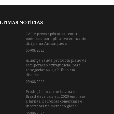
LTIMAS NOTÍCIAS
CAC é preso após atirar contra
motorista por aplicativo enquanto
dirigia na Anhanguera
05/08/2026
Alliança Saúde protocola plano de
recuperação extrajudicial para
renegociar R$ 1,1 bilhão em
dívidas
05/08/2026
Produção de carne bovina do
Brasil deve cair em 2026 em meio
a tarifas, barreiras comerciais e
incertezas no mercado global
05/08/2026