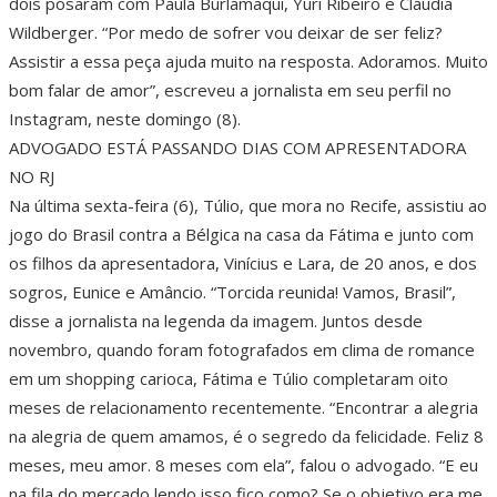
dois posaram com Paula Burlamaqui, Yuri Ribeiro e Cláudia
Wildberger. “Por medo de sofrer vou deixar de ser feliz?
Assistir a essa peça ajuda muito na resposta. Adoramos. Muito
bom falar de amor”, escreveu a jornalista em seu perfil no
Instagram, neste domingo (8).
ADVOGADO ESTÁ PASSANDO DIAS COM APRESENTADORA
NO RJ
Na última sexta-feira (6), Túlio, que mora no Recife, assistiu ao
jogo do Brasil contra a Bélgica na casa da Fátima e junto com
os filhos da apresentadora, Vinícius e Lara, de 20 anos, e dos
sogros, Eunice e Amâncio. “Torcida reunida! Vamos, Brasil”,
disse a jornalista na legenda da imagem. Juntos desde
novembro, quando foram fotografados em clima de romance
em um shopping carioca, Fátima e Túlio completaram oito
meses de relacionamento recentemente. “Encontrar a alegria
na alegria de quem amamos, é o segredo da felicidade. Feliz 8
meses, meu amor. 8 meses com ela”, falou o advogado. “E eu
na fila do mercado lendo isso fico como? Se o objetivo era me