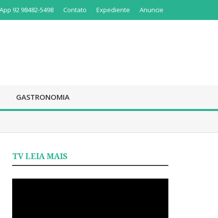
App 92 98482-5498
Contato
Expediente
Anuncie
GASTRONOMIA
TV LEIA MAIS
Tocador
de
vídeo