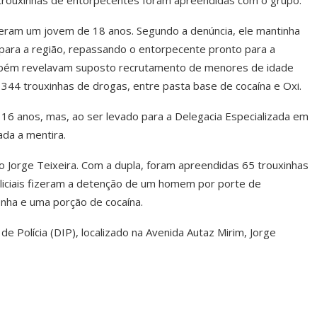
 trouxinhas de entorpecentes foram apreendidas com o grupo.
deram um jovem de 18 anos. Segundo a denúncia, ele mantinha
 para a região, repassando o entorpecente pronto para a
ambém revelavam suposto recrutamento de menores de idade
s 344 trouxinhas de drogas, entre pasta base de cocaína e Oxi.
 16 anos, mas, ao ser levado para a Delegacia Especializada em
ada a mentira.
 Jorge Teixeira. Com a dupla, foram apreendidas 65 trouxinhas
liciais fizeram a detenção de um homem por porte de
nha e uma porção de cocaína.
e Polícia (DIP), localizado na Avenida Autaz Mirim, Jorge