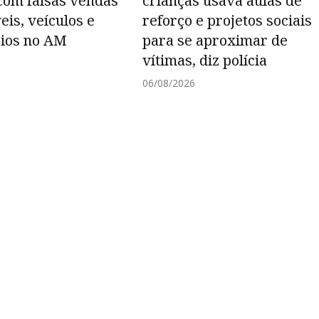
com falsas vendas
crianças usava aulas de
eis, veículos e
reforço e projetos sociais
cios no AM
para se aproximar de
vítimas, diz polícia
6
06/08/2026