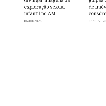
divulgar imagens de
golpes 
exploração sexual
de imóv
infantil no AM
consór
06/08/2026
06/08/202