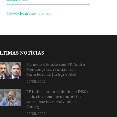
Tweets by @leiamaisnews
LTIMAS NOTÍCIAS
Em meio à tensão com PF, André
Mendonça faz reunião com
Ministério da Justiça e AGU
06/08/2026
PF indicia ex-presidente do INSS e
mais cinco em novo inquérito
sobre desvios envolvendo a
Contag
06/08/2026