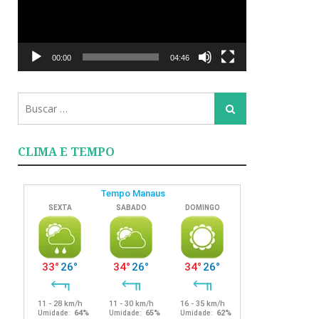
00:00
04:46
Busca
Busca
para:
CLIMA E TEMPO